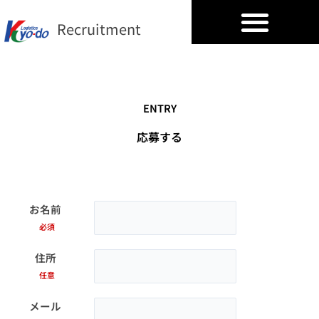
内
容
Recruitment
を
ス
キ
ッ
ENTRY
プ
応募する
お名前
必須
住所
任意
メール