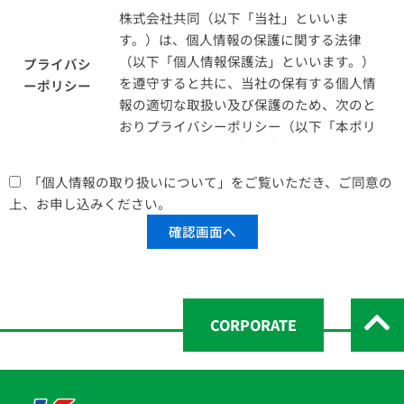
株式会社共同（以下「当社」といいま
す。）は、個人情報の保護に関する法律
（以下「個人情報保護法」といいます。）
プライバシ
を遵守すると共に、当社の保有する個人情
ーポリシー
報の適切な取扱い及び保護のため、次のと
おりプライバシーポリシー（以下「本ポリ
シー」といいます。）を定めます。 1.個人
情報の定義 本ポリシーにおいて、個人情
「個人情報の取り扱いについて」をご覧いただき、ご同意の
報とは、個人情報保護法第2条第1項の定義
上、お申し込みください。
と同じく、生存する個人に関する情報であ
って、当該情報に含まれる氏名、生年月日
その他の記述等により特定の個人を識別す
ることができるもの（他の情報と容易に照
合することができ、それにより特定の個人
を識別することができることとなるものを
CORPORATE
含む。）をいうものとします。 2.個人情報
の利用目的 （1）当社は、当社の保有する
個人情報を、以下の目的で使用します。