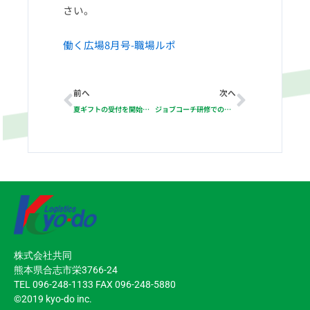
さい。
働く広場8月号-職場ルポ
Prev
Next
前へ
次へ
夏ギフトの受付を開始しました
ジョブコーチ研修での事例発表を行いました
株式会社共同
熊本県合志市栄3766-24
TEL 096-248-1133 FAX 096-248-5880
©2019 kyo-do inc.