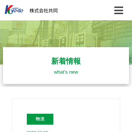
内
株式会社共同
容
を
ス
キ
ッ
プ
新着情報
what's new
物流