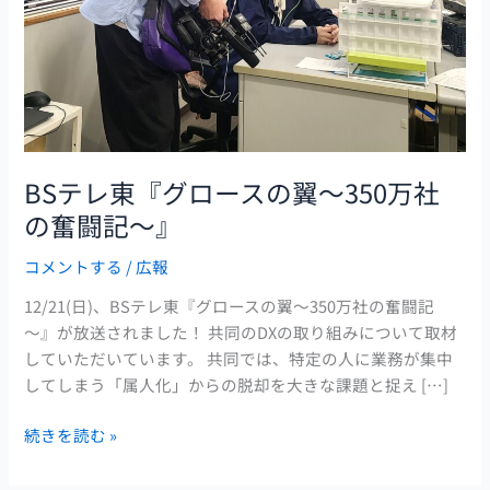
の
翼
～
350
万
社
の
BSテレ東『グロースの翼～350万社
奮
の奮闘記～』
闘
記
コメントする
/
広報
～』
12/21(日)、BSテレ東『グロースの翼～350万社の奮闘記
～』が放送されました！ 共同のDXの取り組みについて取材
していただいています。 共同では、特定の人に業務が集中
してしまう「属人化」からの脱却を大きな課題と捉え […]
続きを読む »