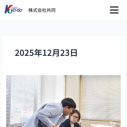
内
株式会社共同
容
を
ス
キ
ッ
プ
2025年12月23日
BS
テ
レ
東
『グ
ロ
ー
ス