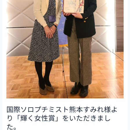
ト
熊
本
す
み
れ
様
よ
り
「輝
く
女
性
賞」
を
国際ソロプチミスト熊本すみれ様よ
い
り「輝く女性賞」をいただきまし
た
だ
た。