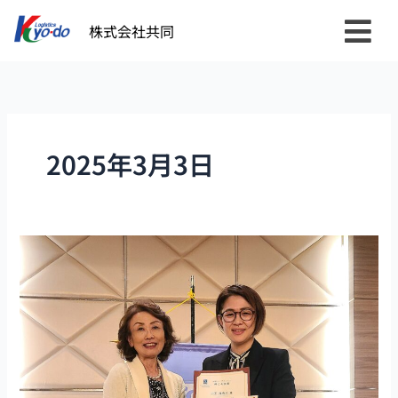
内
株式会社共同
容
を
ス
キ
ッ
プ
2025年3月3日
国
際
ソ
ロ
プ
チ
ミ
ス