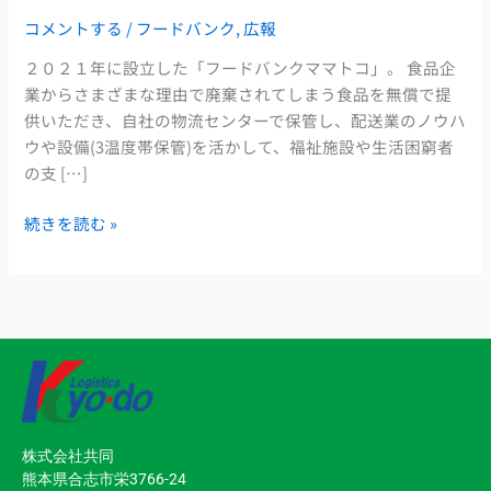
き
コメントする
/
フードバンク
,
広報
ま
し
２０２１年に設立した「フードバンクママトコ」。 食品企
た。
業からさまざまな理由で廃棄されてしまう食品を無償で提
供いただき、自社の物流センターで保管し、配送業のノウハ
ウや設備(3温度帯保管)を活かして、福祉施設や生活困窮者
の支 […]
続きを読む »
株式会社共同
熊本県合志市栄3766-24