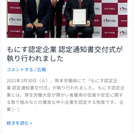
定
通
知
書
交
付
もにす認定企業 認定通知書交付式が
式
執り行われました
が
執
コメントする
/
広報
り
行
2021年3月30日（火）、熊本労働局にて「もにす認定企
わ
業 認定通知書交付式」が執り行われました。 もにす認定企
れ
業とは、厚生労働大臣が障がい者雇用の促進や安定に関す
ま
る取り組みなどの優良な中小企業を認定する制度です。 企
し
業 […]
た
続きを読む »