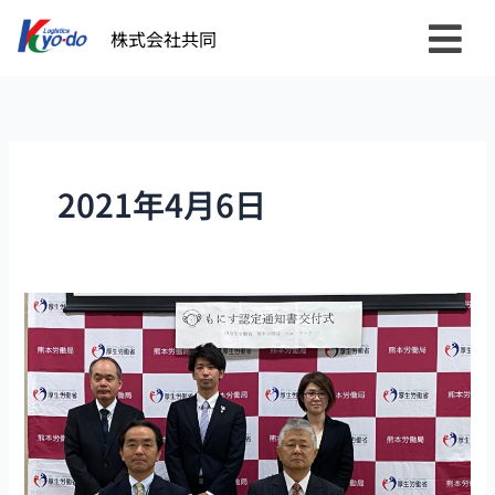
内
株式会社共同
容
を
ス
キ
ッ
プ
2021年4月6日
も
に
す
認
定
企
業
認