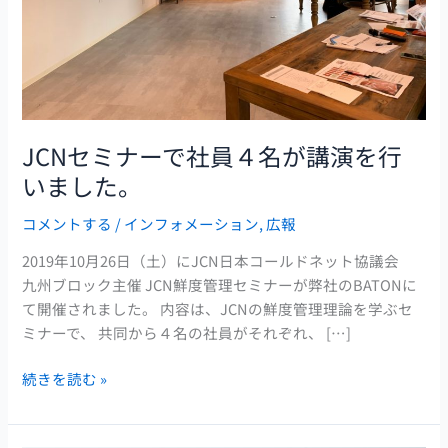
４
名
が
講
演
を
JCNセミナーで社員４名が講演を行
行
いました。
い
ま
コメントする
/
インフォメーション
,
広報
し
た。
2019年10月26日（土）にJCN日本コールドネット協議会
九州ブロック主催 JCN鮮度管理セミナーが弊社のBATONに
て開催されました。 内容は、JCNの鮮度管理理論を学ぶセ
ミナーで、 共同から４名の社員がそれぞれ、 […]
続きを読む »