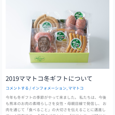
2019
マ
マ
ト
コ
冬
ギ
フ
ト
に
つ
い
2019ママトコ冬ギフトについて
て
コメントする
/
インフォメーション
,
ママトコ
今年も冬ギフトの季節がやって来ました。 私たちは、今後
も熊本のお肉の素晴らしさを女性・母親目線で発信し、 お
肉を通じて「食べること」の大切さを伝えることに邁進し