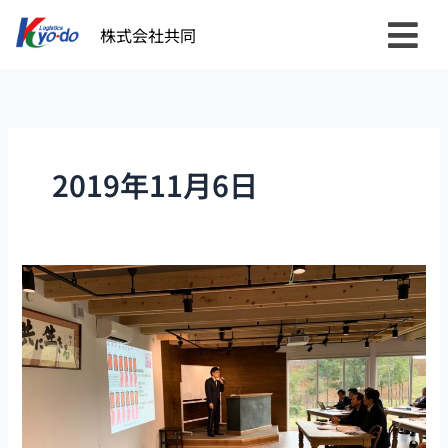
内
株式会社共同
容
を
ス
キ
ッ
プ
2019年11月6日
JCN
セ
ミ
ナ
ー
で
社
員