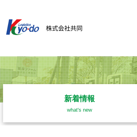
内
容
を
株式会社共同
ス
キ
ッ
プ
新着情報
what's new