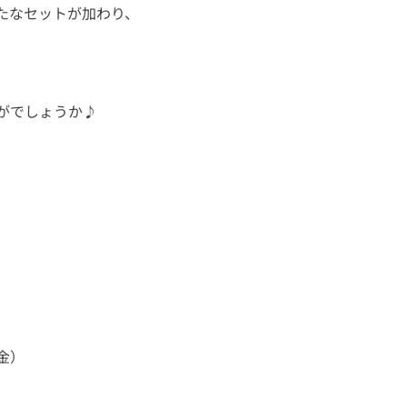
たなセットが加わり、
がでしょうか♪
）
金）