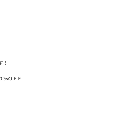
す！
０％ＯＦＦ