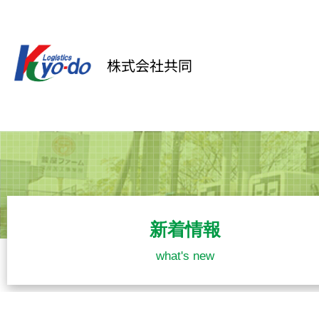
内
容
を
株式会社共同
ス
キ
ッ
プ
新着情報
what's new