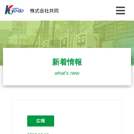
内
株式会社共同
容
を
ス
キ
ッ
プ
新着情報
what's new
広報