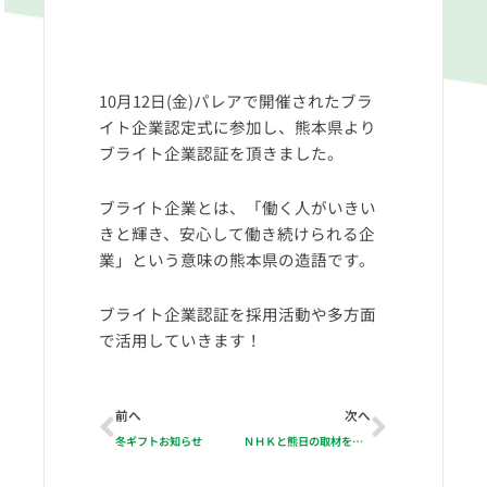
10
月
12
日
(
金
)
パレアで開催されたブラ
イト企業認定式に参加し、熊本県より
ブライト企業認証を頂きました。
ブライト企業とは、「働く人がいきい
きと輝き、安心して働き続けられる企
業」という意味の熊本県の造語です。
ブライト企業認証を採用活動や多方面
で活用していきます！
Prev
Next
前へ
次へ
冬ギフトお知らせ
ＮＨＫと熊日の取材を受けました！