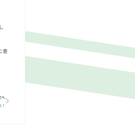
し
に意
Next
次へ
た！