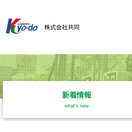
内
容
を
株式会社共同
ス
キ
ッ
プ
新着情報
what's new