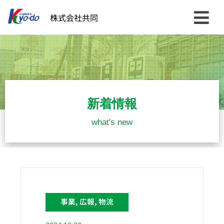
内
株式会社共同
容
を
ス
キ
ッ
プ
新着情報
what's new
事業
,
広報
,
物流